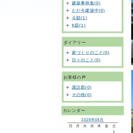
建築事例集(0)
ただ今建築中(0)
Ｇ邸(1)
K邸(1)
ダイアリー
家づくりのこと(0)
日々のこと(0)
お客様の声
諏訪郡(0)
その他(0)
カレンダー
2026年08月
日
月
火
水
木
金
土
1