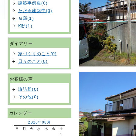
建築事例集(0)
ただ今建築中(0)
Ｇ邸(1)
K邸(1)
ダイアリー
家づくりのこと(0)
日々のこと(0)
お客様の声
諏訪郡(0)
その他(0)
カレンダー
2026年08月
日
月
火
水
木
金
土
1